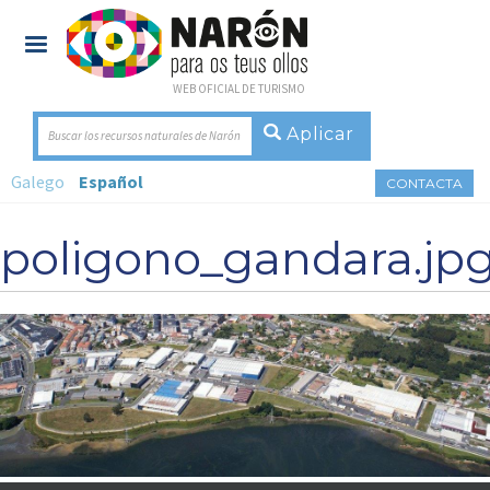
WEB OFICIAL DE TURISMO
Buscar los recursos naturales de Narón
Galego
Español
CONTACTA
poligono_gandara.jp