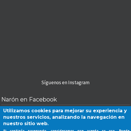
Síguenos en Instagram
Narón en Facebook
Utilizamos cookies para mejorar su experiencia y
nuestros servicios, analizando la navegación en
nuestro sitio web.
Aviso Legal
|
Privacidad
|
Cookies
Si continúa navegando, consideramos que acepta su uso. Puede