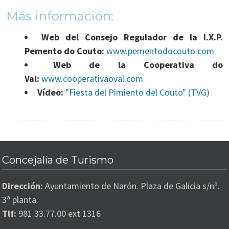
Más información:
Web del Consejo Regulador de la I.X.P.
Pemento do Couto:
www.pementodocouto.com
Web de la Cooperativa do
Val:
www.cooperativaoval.com
Vídeo:
"Fiesta del Pimiento del Couto" (TVG)
Concejalía de Turismo
Dirección:
Ayuntamiento de Narón. Plaza de Galicia s/nº.
3ª planta.
Tlf:
981.33.77.00 ext 1316