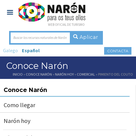
WEB OFICIAL DE TURISMO
Buscar los recursos naturales de Narón
Galego
Español
CONTACTA
Conoce Narón
Usted está aquí
INICIO
»
CONOCE NARÓN
»
NARÓN HOY
»
COMERCIAL
» PIMIENTO DEL COUTO
Conoce Narón
Como llegar
Narón hoy