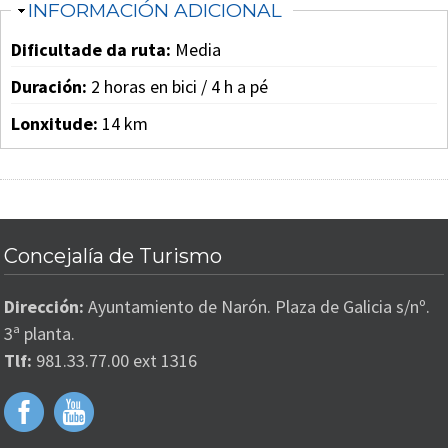
OCULTAR
INFORMACIÓN ADICIONAL
Dificultade da ruta:
Media
Duración:
2 horas en bici / 4 h a pé
Lonxitude:
14 km
Concejalía de Turismo
Dirección:
Ayuntamiento de Narón. Plaza de Galicia s/nº.
3ª planta.
Tlf:
981.33.77.00 ext 1316