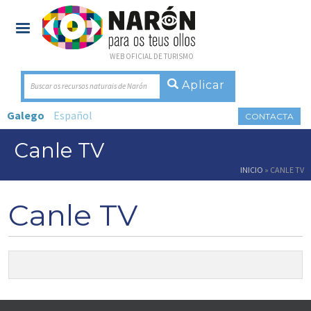
WEB OFICIAL DE TURISMO
Buscar os recursos naturais de Narón
Galego
Español
CONTACTA
Canle TV
Vostede está aquí
INICIO
» CANLE TV
Canle TV