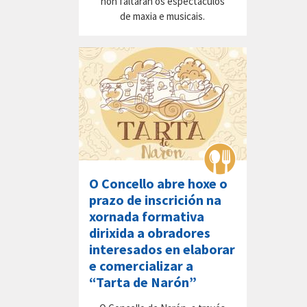
non faltarán os espectáculos
de maxia e musicais.
O Concello abre hoxe o
prazo de inscrición na
xornada formativa
dirixida a obradores
interesados en elaborar
e comercializar a
“Tarta de Narón”