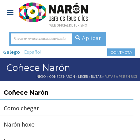
WEB OFICIAL DE TURISMO
Buscar os recursos naturais de Narón
Galego
Español
CONTACTA
Coñece Narón
Vostede está aquí
INICIO
»
COÑECE NARÓN
»
LECER
»
RUTAS
» RUTAS A PÉ E EN BICI
Coñece Narón
Como chegar
Narón hoxe