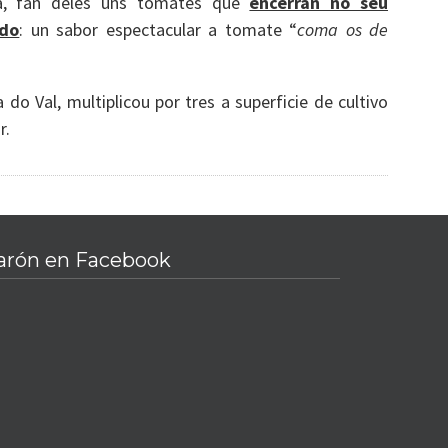
osa, fan deles uns tomates que
encerran no seu
edo
: un sabor espectacular a tomate “
coma os de
do Val, multiplicou por tres a superficie de cultivo
r.
arón en Facebook