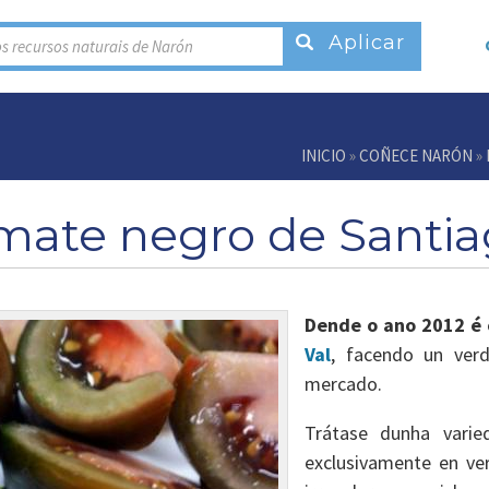
s recursos naturais de Narón
INICIO
»
COÑECE NARÓN
»
mate negro de Santi
Dende o ano 2012 é 
Val
, facendo un verd
mercado.
Trátase dunha varie
exclusivamente en ver