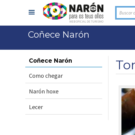
Buscar o
WEB OFICIAL DE TURISMO
Coñece Narón
Vostede está aquí
To
Coñece Narón
Como chegar
Narón hoxe
Lecer