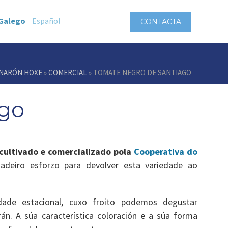
Galego
Español
CONTACTA
NARÓN HOXE
»
COMERCIAL
» TOMATE NEGRO DE SANTIAGO
ago
cultivado e comercializado pola
Cooperativa do
adeiro esforzo para devolver esta variedade ao
dade estacional, cuxo froito podemos degustar
án. A súa característica coloración e a súa forma