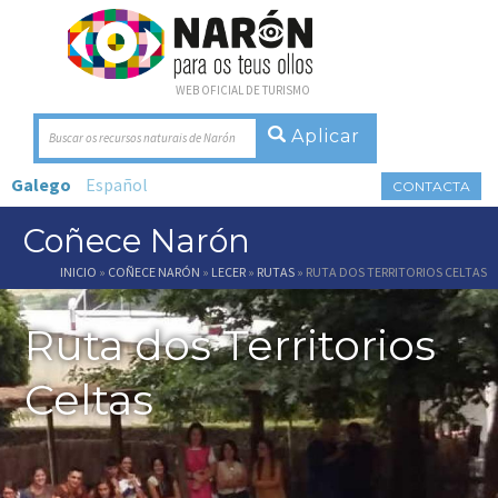
WEB OFICIAL DE TURISMO
Buscar os recursos naturais de Narón
Galego
Español
CONTACTA
Coñece Narón
Vostede está aquí
INICIO
»
COÑECE NARÓN
»
LECER
»
RUTAS
» RUTA DOS TERRITORIOS CELTAS
Ruta dos Territorios
Celtas