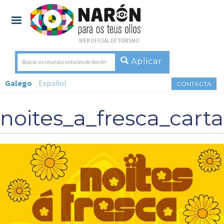
WEB OFICIAL DE TURISMO
Buscar os recursos naturais de Narón
Galego
Español
CONTACTA
noites_a_fresca_carta