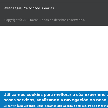
Aviso Legal
|
Privacidade
|
Cookies
Copyright © 2018 Narón. Todos os dereitos reservados.
Utilizamos cookies para mellorar a súa experienci
nosos servizos, analizando a navegación no noso 
Se continúa navegando, consideramos que acepta o seu uso. Pode obter ma