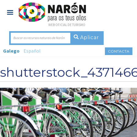
WEB OFICIAL DE TURISMO
Buscar os recursos naturais de Narón
Galego
Español
CONTACTA
shutterstock_4371466