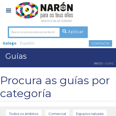
WEB OFICIAL DE TURISMO
Buscar os recursos naturais de Narón
Galego
Español
CONTACTA
Guías
Vostede está aquí
INICIO
» GUÍAS
Procura as guías por
categoría
Todos os ámbitos
Comercial
Espazos naturais