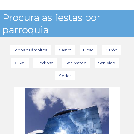
Procura as festas por
parroquia
Todos os ámbitos
Castro
Doso
Narón
O Val
Pedroso
San Mateo
San Xiao
Sedes