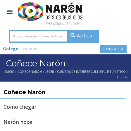
WEB OFICIAL DE TURISMO
Buscar os recursos naturais de Narón
Galego
Español
CONTACTA
Coñece Narón
Vostede está aquí
INICIO
»
COÑECE NARÓN
»
LECER
»
EVENTOS DE INTERESE CULTURAL E TURÍSTICO
»
FESTAS
Coñece Narón
Como chegar
Narón hoxe